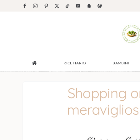
Salta
Facebook
Instagram
Pinterest
X
Tiktok
YouTube
Snapchat
Email
al
contenuto
RICETTARIO
BAMBINI
Shopping on 
meraviglios