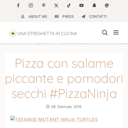
Salta
Facebook
Instagram
Pinterest
X
Tiktok
YouTube
Snapchat
Email
al
ABOUT ME
PRESS
CONTATTI
contenuto
Pizza con salame
piccante e pomodori
secchi #PizzaNinja
08 Gennaio 2015