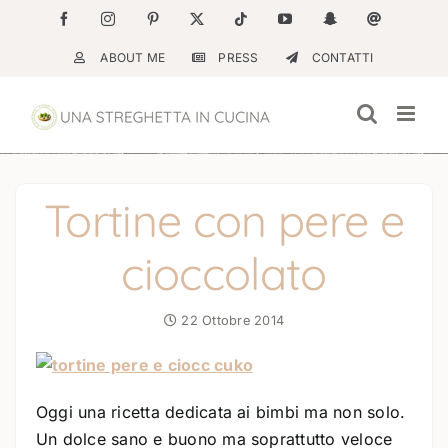
Salta
Facebook
Instagram
Pinterest
X
Tiktok
YouTube
Snapchat
Email
al
ABOUT ME
PRESS
CONTATTI
contenuto
Tortine con pere e
cioccolato
22 Ottobre 2014
Oggi una ricetta dedicata ai bimbi ma non solo.
Un dolce sano e buono ma soprattutto veloce