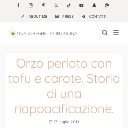
Salta
Facebook
Instagram
Pinterest
X
Tiktok
YouTube
Snapchat
Email
al
ABOUT ME
PRESS
CONTATTI
contenuto
Orzo perlato con
tofu e carote. Storia
di una
riappacificazione.
17 Luglio 2013