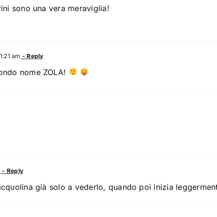
rini sono una vera meraviglia!
11:21 am
- Reply
econdo nome ZOLA!
m
- Reply
'acquolina già solo a vederlo, quando poi inizia leggerm