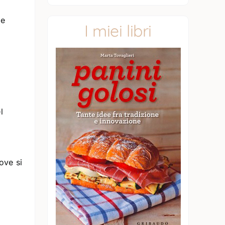
he
I miei libri
l
ove si