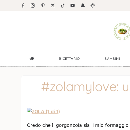
Salta
Facebook
Instagram
Pinterest
X
Tiktok
YouTube
Snapchat
Email
al
contenuto
RICETTARIO
BAMBINI
#zolamylove: un
Credo che il gorgonzola sia il mio formaggio p