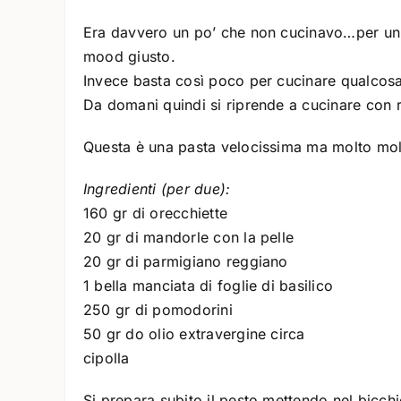
Era davvero un po’ che non cucinavo…per un 
mood giusto.
Invece basta così poco per cucinare qualcosa
Da domani quindi si riprende a cucinare con
Questa è una pasta velocissima ma molto mol
Ingredienti (per due):
160 gr di orecchiette
20 gr di mandorle con la pelle
20 gr di parmigiano reggiano
1 bella manciata di foglie di basilico
250 gr di pomodorini
50 gr do olio extravergine circa
cipolla
Si prepara subito il pesto mettendo nel bicchi