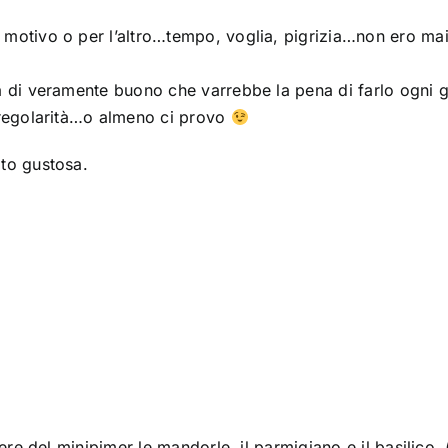
motivo o per l’altro…tempo, voglia, pigrizia…non ero mai
 di veramente buono che varrebbe la pena di farlo ogni g
 regolarità…o almeno ci provo
to gustosa.
ere del minipimer le mandorle, il parmigiano e il basilico. 