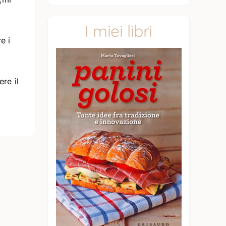
I miei libri
e i
re il