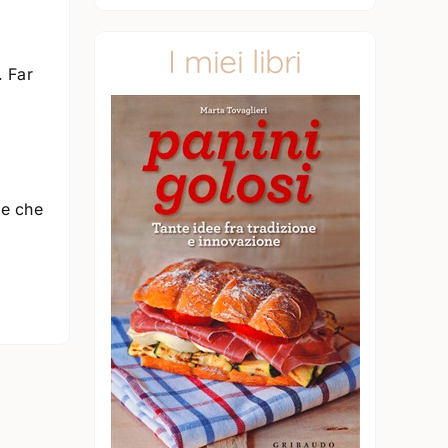
I miei libri
. Far
re che