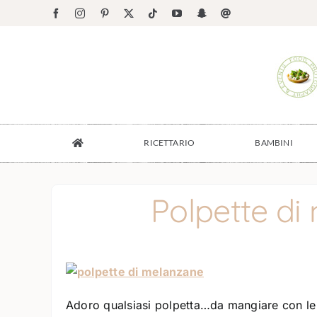
Salta
Facebook
Instagram
Pinterest
X
Tiktok
YouTube
Snapchat
Email
al
contenuto
RICETTARIO
BAMBINI
Polpette di
Adoro qualsiasi polpetta…da mangiare con le 