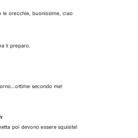
o le orecchie, buonissime, ciao
a li preparo.
l forno…ottime secondo me!
ly
etta poi devono essere squisite!