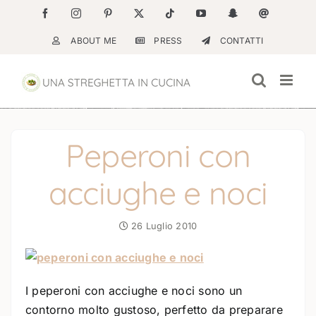
Salta
Facebook
Instagram
Pinterest
X
Tiktok
YouTube
Snapchat
Email
al
ABOUT ME
PRESS
CONTATTI
contenuto
Peperoni con
acciughe e noci
26 Luglio 2010
I peperoni con acciughe e noci sono un
contorno molto gustoso, perfetto da preparare