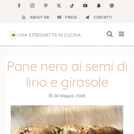
Salta
Facebook
Instagram
Pinterest
X
Tiktok
YouTube
Snapchat
Email
al
ABOUT ME
PRESS
CONTATTI
contenuto
Pane nero ai semi di
lino e girasole
26 Maggio 2009