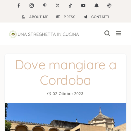
Salta
Facebook
Instagram
Pinterest
X
Tiktok
YouTube
Snapchat
Email
al
ABOUT ME
PRESS
CONTATTI
contenuto
Dove mangiare a
Cordoba
02 Ottobre 2023