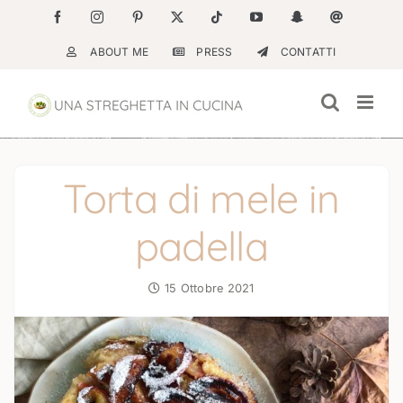
Salta
Facebook
Instagram
Pinterest
X
Tiktok
YouTube
Snapchat
Email
al
ABOUT ME
PRESS
CONTATTI
contenuto
Torta di mele in
padella
15 Ottobre 2021