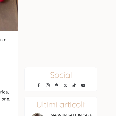
nto
a
Social
rica,
zione.
Ultimi articoli:
MAGNUM FATTI IN CASA