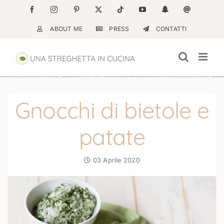
Salta
Facebook
Instagram
Pinterest
X
Tiktok
YouTube
Snapchat
Email
al
ABOUT ME
PRESS
CONTATTI
contenuto
Gnocchi di bietole e
patate
03 Aprile 2020