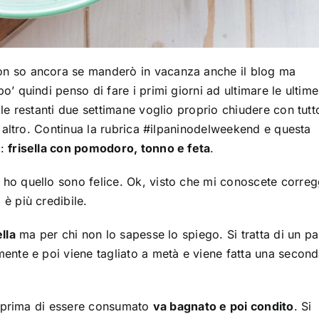
on so ancora se manderò in vacanza anche il blog ma
’ quindi penso di fare i primi giorni ad ultimare le ultim
le restanti due settimane voglio proprio chiudere con tutt
o altro. Continua la rubrica #ilpaninodelweekend e questa
o:
frisella con pomodoro, tonno e feta
.
e ho quello sono felice. Ok, visto che mi conoscete corre
è più credibile.
ella
ma per chi non lo sapesse lo spiego. Si tratta di un pa
ente e poi viene tagliato a metà e viene fatta una secon
he prima di essere consumato
va bagnato e poi condito
. Si