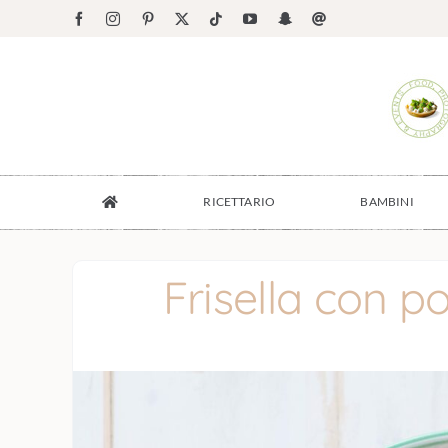
Salta
Facebook
Instagram
Pinterest
X
Tiktok
YouTube
Snapchat
Email
al
contenuto
RICETTARIO
BAMBINI
Frisella con p