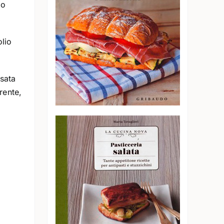
to
olio
osata
rente,