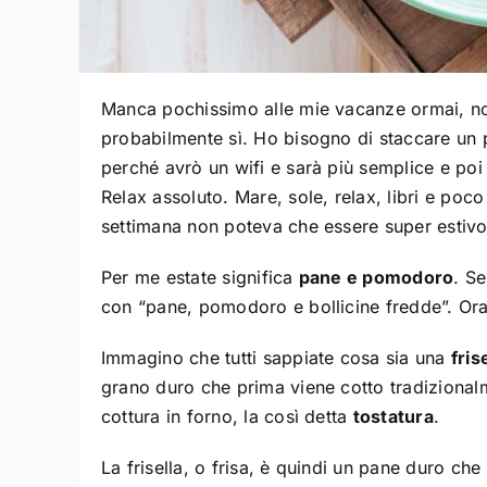
Manca pochissimo alle mie vacanze ormai, n
probabilmente sì. Ho bisogno di staccare un po
perché avrò un wifi e sarà più semplice e poi 
Relax assoluto. Mare, sole, relax, libri e poc
settimana non poteva che essere super estiv
Per me estate significa
pane e pomodoro
. S
con “pane, pomodoro e bollicine fredde”. Ora 
Immagino che tutti sappiate cosa sia una
fris
grano duro che prima viene cotto tradizionalm
cottura in forno, la così detta
tostatura
.
La frisella, o frisa, è quindi un pane duro c