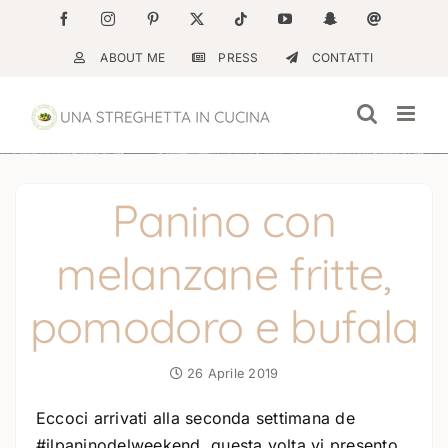
Salta
Facebook
Instagram
Pinterest
X
Tiktok
YouTube
Snapchat
Email
al
ABOUT ME
PRESS
CONTATTI
contenuto
Panino con
melanzane fritte,
pomodoro e bufala
26 Aprile 2019
Eccoci arrivati alla seconda settimana de
#ilpaninodelweekend, questa volta vi presento