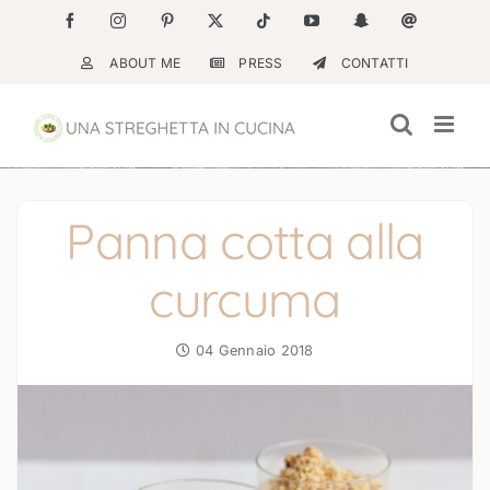
Salta
Facebook
Instagram
Pinterest
X
Tiktok
YouTube
Snapchat
Email
al
ABOUT ME
PRESS
CONTATTI
contenuto
Panna cotta alla
curcuma
04 Gennaio 2018