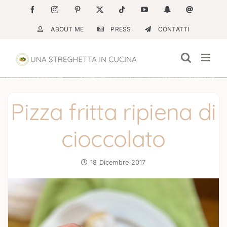
Salta
Facebook
Instagram
Pinterest
X
Tiktok
YouTube
Snapchat
Email
al
ABOUT ME
PRESS
CONTATTI
contenuto
Pizza fritta ripiena di
cioccolato
18 Dicembre 2017