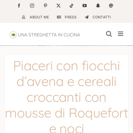
Salta
Facebook
Instagram
Pinterest
X
Tiktok
YouTube
Snapchat
Email
al
ABOUT ME
PRESS
CONTATTI
contenuto
Piaceri con fiocchi
d’avena e cereali
croccanti con
mousse di Roquefort
e noci