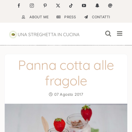
Salta
Facebook
Instagram
Pinterest
X
Tiktok
YouTube
Snapchat
Email
al
ABOUT ME
PRESS
CONTATTI
contenuto
Panna cotta alle
fragole
07 Agosto 2017