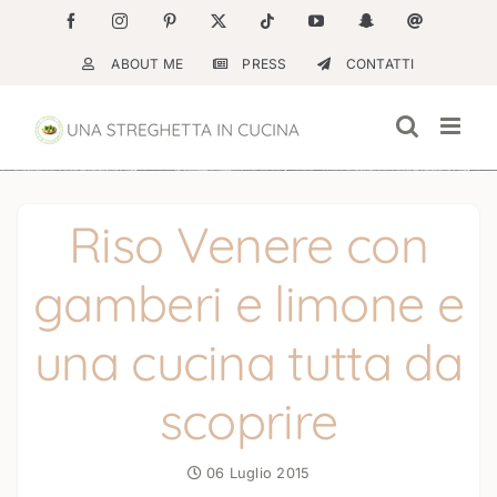
Salta
Facebook
Instagram
Pinterest
X
Tiktok
YouTube
Snapchat
Email
al
ABOUT ME
PRESS
CONTATTI
contenuto
Riso Venere con
gamberi e limone e
una cucina tutta da
scoprire
06 Luglio 2015