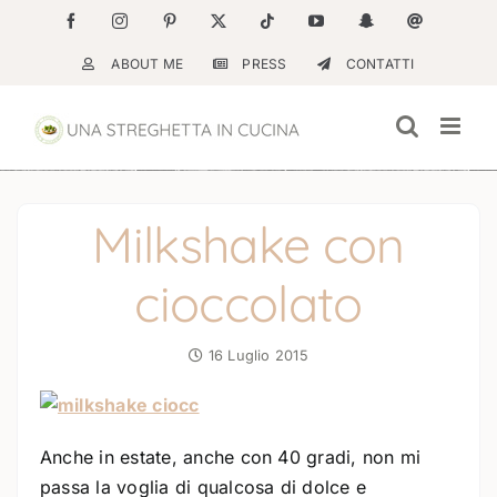
Salta
Facebook
Instagram
Pinterest
X
Tiktok
YouTube
Snapchat
Email
al
ABOUT ME
PRESS
CONTATTI
contenuto
Milkshake con
cioccolato
16 Luglio 2015
Anche in estate, anche con 40 gradi, non mi
passa la voglia di qualcosa di dolce e