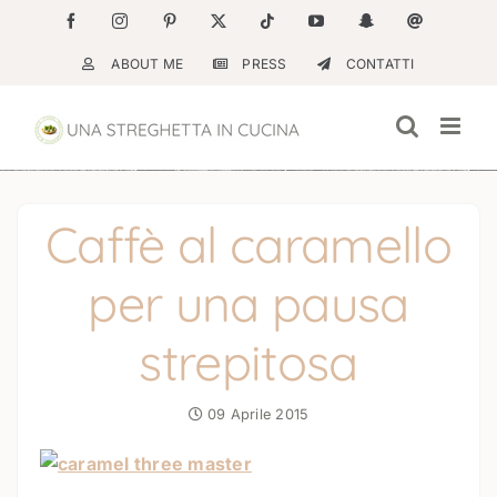
Salta
Facebook
Instagram
Pinterest
X
Tiktok
YouTube
Snapchat
Email
al
ABOUT ME
PRESS
CONTATTI
contenuto
Caffè al caramello
per una pausa
strepitosa
09 Aprile 2015