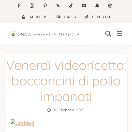
Salta
Facebook
Instagram
Pinterest
X
Tiktok
YouTube
Snapchat
Email
al
ABOUT ME
PRESS
CONTATTI
contenuto
Venerdì videoricetta:
bocconcini di pollo
impanati
06 Febbraio 2015