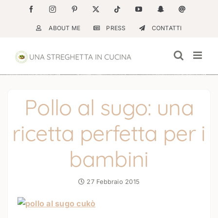
Salta
Facebook
Instagram
Pinterest
X
Tiktok
YouTube
Snapchat
Email
al
ABOUT ME
PRESS
CONTATTI
contenuto
Pollo al sugo: una
ricetta perfetta per i
bambini
27 Febbraio 2015