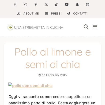
Salta
Facebook
Instagram
Pinterest
X
Tiktok
YouTube
Snapchat
Email
al
ABOUT ME
PRESS
CONTATTI
contenuto
Pollo al limone e
semi di chia
17 Febbraio 2015
Oggi vi racconto come rendere appetitoso un
banalissimo petto di pollo. Basta aggiungere un