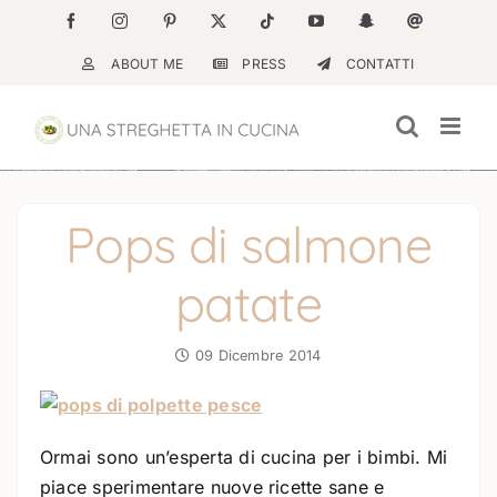
Salta
Facebook
Instagram
Pinterest
X
Tiktok
YouTube
Snapchat
Email
al
ABOUT ME
PRESS
CONTATTI
contenuto
Pops di salmone
patate
09 Dicembre 2014
Ormai sono un’esperta di cucina per i bimbi. Mi
piace sperimentare nuove ricette sane e