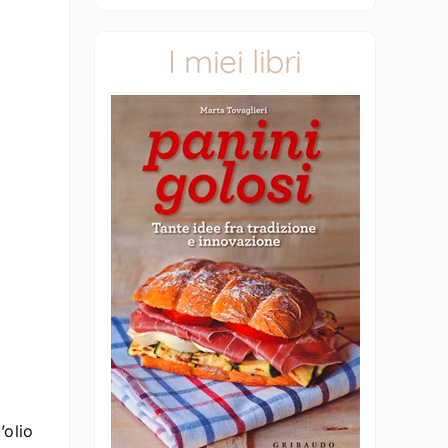
I miei libri
o
’olio