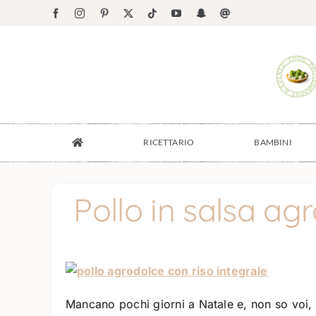
Salta
Facebook
Instagram
Pinterest
X
Tiktok
YouTube
Snapchat
Email
al
contenuto
RICETTARIO
BAMBINI
Pollo in salsa ag
Mancano pochi giorni a Natale e, non so voi,