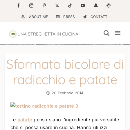
Salta
Facebook
Instagram
Pinterest
X
Tiktok
YouTube
Snapchat
Email
al
ABOUT ME
PRESS
CONTATTI
contenuto
Sformato bicolore di
radicchio e patate
20 Febbraio 2014
Le
patate
penso siano l’ingrediente più versatile
che si possa usare in cucina. Hanno utilizzi