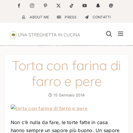
Salta
Facebook
Instagram
Pinterest
X
Tiktok
YouTube
Snapchat
Email
al
ABOUT ME
PRESS
CONTATTI
contenuto
Torta con farina di
farro e pere
15 Gennaio 2014
Non c’è nulla da fare, le torte fatte in casa
hanno sempre un sapore più buono. Un sapore