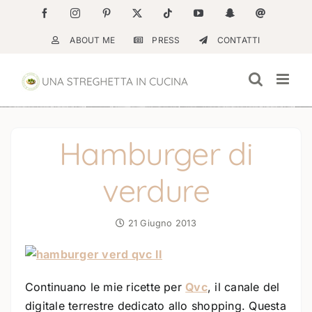
Salta
Facebook
Instagram
Pinterest
X
Tiktok
YouTube
Snapchat
Email
al
ABOUT ME
PRESS
CONTATTI
contenuto
Hamburger di
verdure
21 Giugno 2013
Continuano le mie ricette per
Qvc
, il canale del
digitale terrestre dedicato allo shopping. Questa