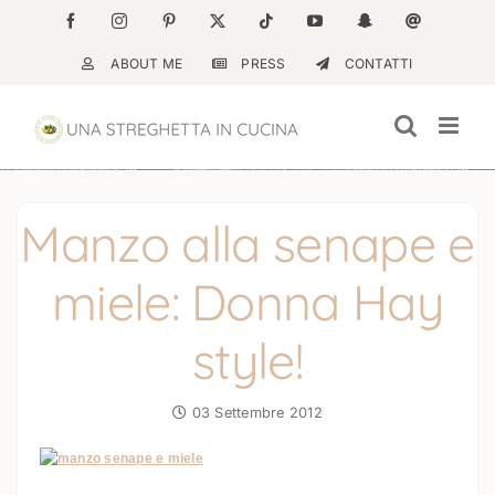
Salta
Facebook
Instagram
Pinterest
X
Tiktok
YouTube
Snapchat
Email
al
ABOUT ME
PRESS
CONTATTI
contenuto
Manzo alla senape e
miele: Donna Hay
style!
03 Settembre 2012