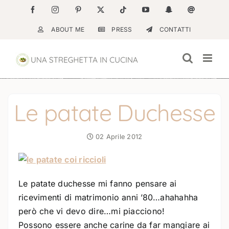
Salta
Facebook
Instagram
Pinterest
X
Tiktok
YouTube
Snapchat
Email
al
ABOUT ME
PRESS
CONTATTI
contenuto
Le patate Duchesse
02 Aprile 2012
Le patate duchesse mi fanno pensare ai
ricevimenti di matrimonio anni ’80…ahahahha
però che vi devo dire…mi piacciono!
Possono essere anche carine da far mangiare ai