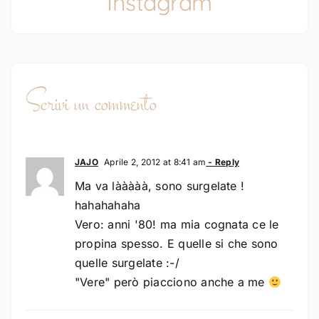
Instagram
Scrivi un commento
JAJO
Aprile 2, 2012 at 8:41 am
- Reply
Ma va lààààà, sono surgelate !
hahahahaha
Vero: anni '80! ma mia cognata ce le
propina spesso. E quelle si che sono
quelle surgelate :-/
"Vere" però piacciono anche a me