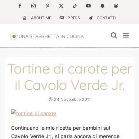
Salta
Facebook
Instagram
Pinterest
X
Tiktok
YouTube
Snapchat
Email
al
ABOUT ME
PRESS
CONTATTI
contenuto
Tortine di carote per
il Cavolo Verde Jr.
24 Novembre 2011
Continuano le mie ricette per bambini sul
Cavolo Verde Jr., si parla ancora di merende