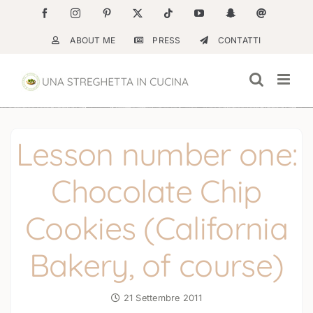
Salta
Facebook
Instagram
Pinterest
X
Tiktok
YouTube
Snapchat
Email
al
ABOUT ME
PRESS
CONTATTI
contenuto
Lesson number one:
Chocolate Chip
Cookies (California
Bakery, of course)
21 Settembre 2011