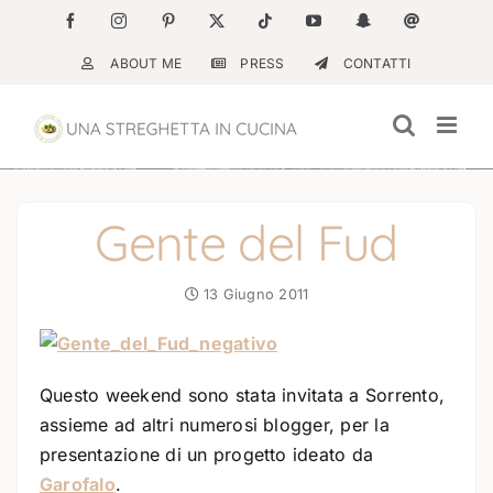
Salta
Facebook
Instagram
Pinterest
X
Tiktok
YouTube
Snapchat
Email
al
ABOUT ME
PRESS
CONTATTI
contenuto
Gente del Fud
13 Giugno 2011
Questo weekend sono stata invitata a Sorrento,
assieme ad altri numerosi blogger, per la
presentazione di un progetto ideato da
Garofalo
.