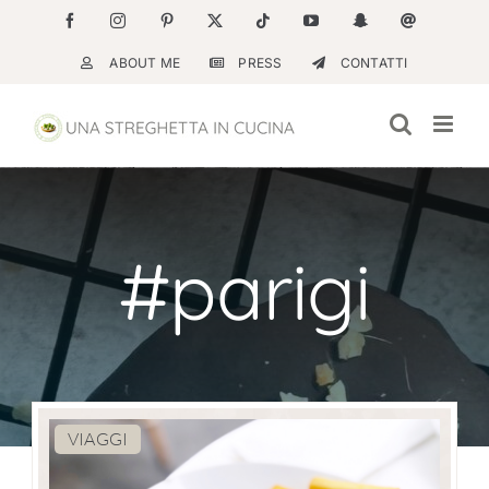
Salta
Facebook
Instagram
Pinterest
X
Tiktok
YouTube
Snapchat
Email
al
ABOUT ME
PRESS
CONTATTI
contenuto
#parigi
VIAGGI