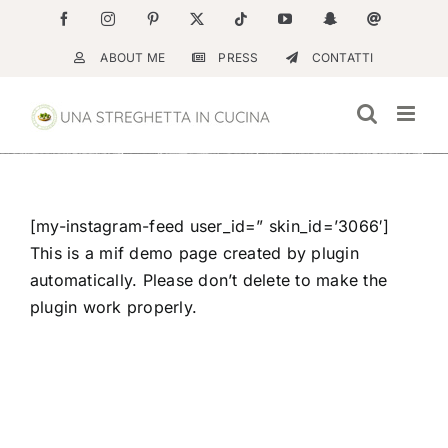
Salta
Facebook
Instagram
Pinterest
X
Tiktok
YouTube
Snapchat
Email
al
ABOUT ME
PRESS
CONTATTI
contenuto
[my-instagram-feed user_id=” skin_id=’3066′]
This is a mif demo page created by plugin
automatically. Please don’t delete to make the
plugin work properly.