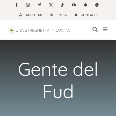
Salta
Facebook
Instagram
Pinterest
X
Tiktok
YouTube
Snapchat
Email
al
ABOUT ME
PRESS
CONTATTI
contenuto
Gente del
Fud