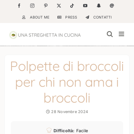
Salta
Facebook
Instagram
Pinterest
X
Tiktok
YouTube
Snapchat
Email
al
ABOUT ME
PRESS
CONTATTI
contenuto
Polpette di broccoli
per chi non ama i
broccoli
28 Novembre 2024
Difficoltà:
Facile