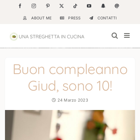
Salta
Facebook
Instagram
Pinterest
X
Tiktok
YouTube
Snapchat
Email
al
ABOUT ME
PRESS
CONTATTI
contenuto
Buon compleanno
Giud, sono 10!
24 Marzo 2023