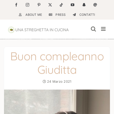
Salta
Facebook
Instagram
Pinterest
X
Tiktok
YouTube
Snapchat
Email
al
ABOUT ME
PRESS
CONTATTI
contenuto
Buon compleanno
Giuditta
24 Marzo 2021