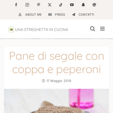
Salta
Facebook
Instagram
Pinterest
X
Tiktok
YouTube
Snapchat
Email
al
ABOUT ME
PRESS
CONTATTI
contenuto
Pane di segale con
coppa e peperoni
17 Maggio 2019