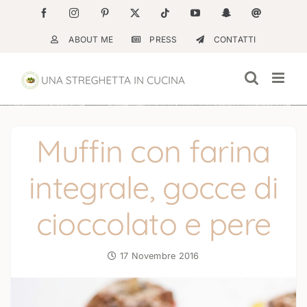
Salta
Facebook
Instagram
Pinterest
X
Tiktok
YouTube
Snapchat
Email
al
ABOUT ME
PRESS
CONTATTI
contenuto
Muffin con farina
integrale, gocce di
cioccolato e pere
17 Novembre 2016