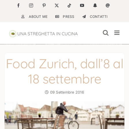
Salta
Facebook
Instagram
Pinterest
X
Tiktok
YouTube
Snapchat
Email
al
ABOUT ME
PRESS
CONTATTI
contenuto
Food Zurich, dall’8 al
18 settembre
09 Settembre 2016