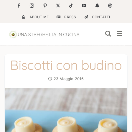
Salta
Facebook
Instagram
Pinterest
X
Tiktok
YouTube
Snapchat
Email
al
ABOUT ME
PRESS
CONTATTI
contenuto
Biscotti con budino
23 Maggio 2016