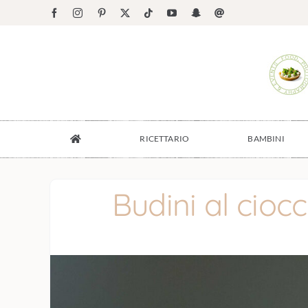
Salta
Facebook
Instagram
Pinterest
X
Tiktok
YouTube
Snapchat
Email
al
contenuto
RICETTARIO
BAMBINI
Budini al cioc