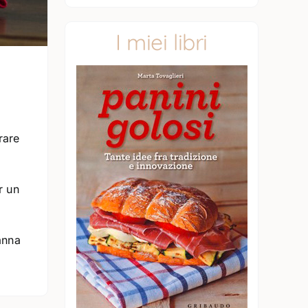
I miei libri
rare
r un
anna