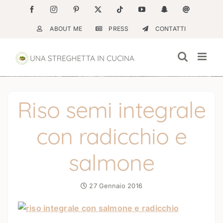
Salta
Facebook
Instagram
Pinterest
X
Tiktok
YouTube
Snapchat
Email
al
ABOUT ME
PRESS
CONTATTI
contenuto
Riso semi integrale
con radicchio e
salmone
27 Gennaio 2016