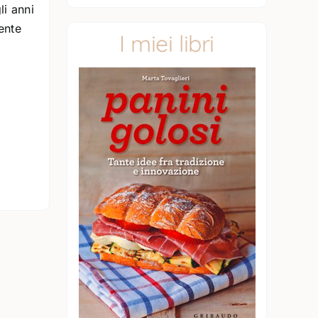
li anni
mente
I miei libri