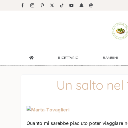
Salta
Facebook
Instagram
Pinterest
X
Tiktok
YouTube
Snapchat
Email
al
contenuto
RICETTARIO
BAMBINI
Un salto nel
Quanto mi sarebbe piaciuto poter viaggiare ne