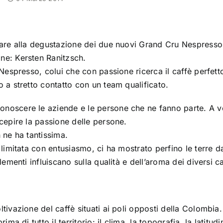
pare alla degustazione dei due nuovi Grand Cru Nespresso
ne: Kersten Ranitzsch.
Nespresso, colui che con passione ricerca il caffè perfett
 a stretto contatto con un team qualificato.
noscere le aziende e le persone che ne fanno parte. A vo
cepire la passione delle persone.
 ne ha tantissima.
 limitata con entusiasmo, ci ha mostrato perfino le terre 
ementi influiscano sulla qualità e dell’aroma dei diversi ca
ivazione del caffè situati ai poli opposti della Colombia.
a di tutto il territorio: il clima, la topografia, la latitudi