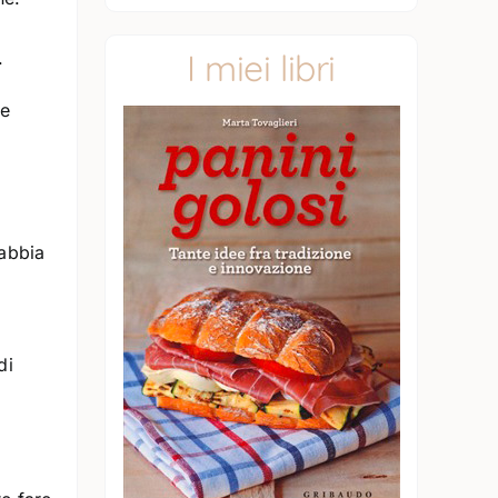
I miei libri
.
Ne
sabbia
di