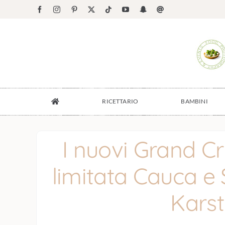
Salta
Facebook
Instagram
Pinterest
X
Tiktok
YouTube
Snapchat
Email
al
contenuto
RICETTARIO
BAMBINI
I nuovi Grand C
limitata Cauca e
Karst