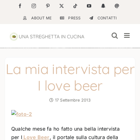
Salta
Facebook
Instagram
Pinterest
X
Tiktok
YouTube
Snapchat
Email
al
ABOUT ME
PRESS
CONTATTI
contenuto
La mia intervista per
I love beer
17 Settembre 2013
Qualche mese fa ho fatto una bella intervista
per I
Love Beer
, il portale sulla cultura della